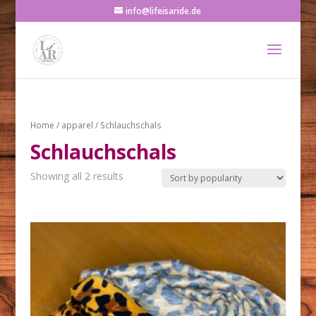
info@lifeisaride.de
Home
/
apparel
/ Schlauchschals
Schlauchschals
Showing all 2 results