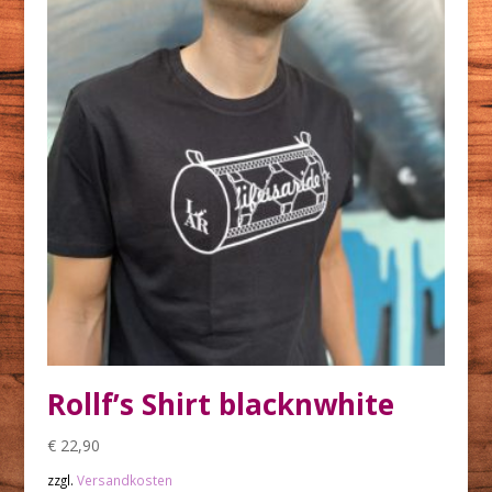
Rollf’s Shirt blacknwhite
€
22,90
zzgl.
Versandkosten