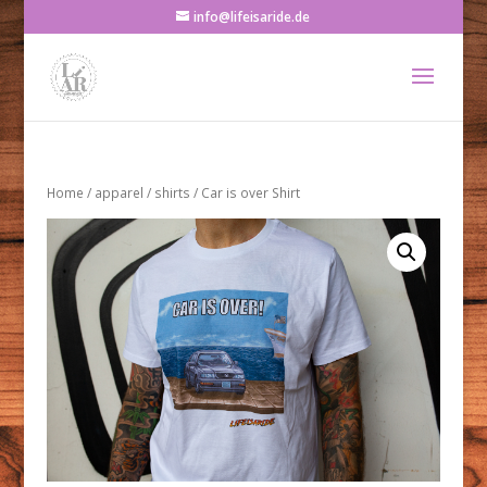
info@lifeisaride.de
Home
/
apparel
/
shirts
/ Car is over Shirt