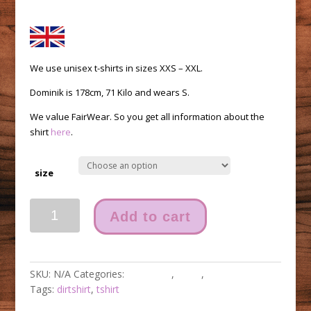
We use unisex t-shirts in sizes XXS – XXL.
Dominik is 178cm, 71 Kilo and wears S.
We value FairWear. So you get all information about the
shirt
here
.
size
Car
Add to cart
is
over
Shirt
quantity
SKU:
N/A
Categories:
Gutschein
,
shirts
,
Unkategorisiert
Tags:
dirtshirt
,
tshirt