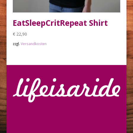
EatSleepCritRepeat Shirt
€
22,90
zzgl.
Versandkosten