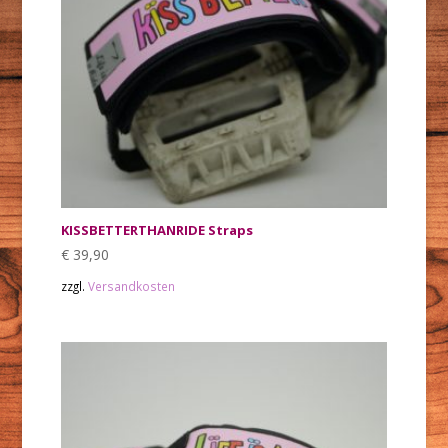
KISSBETTERTHANRIDE Straps
€
39,90
zzgl.
Versandkosten