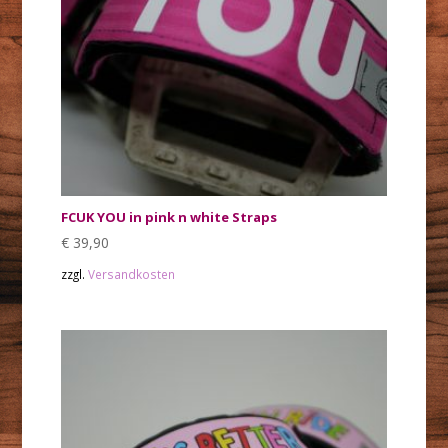
FCUK YOU in pink n white Straps
€
39,90
zzgl.
Versandkosten