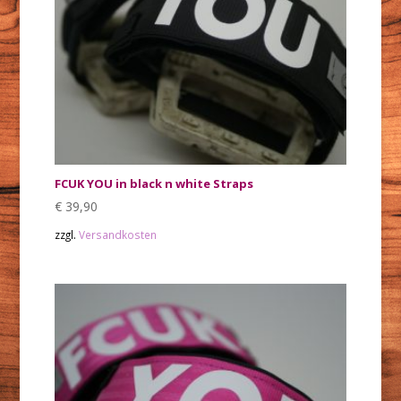
FCUK YOU in black n white Straps
€
39,90
zzgl.
Versandkosten