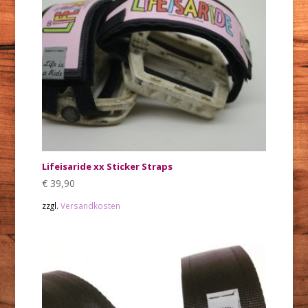
Lifeisaride xx Sticker Straps
€
39,90
zzgl.
Versandkosten