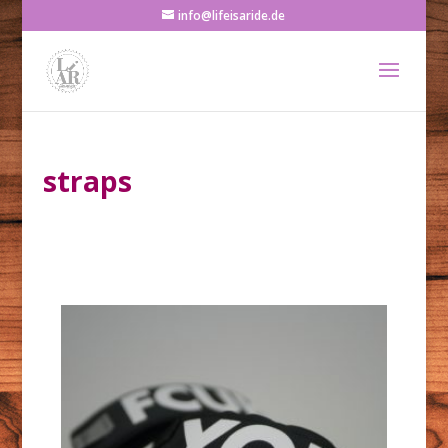
info@lifeisaride.de
straps