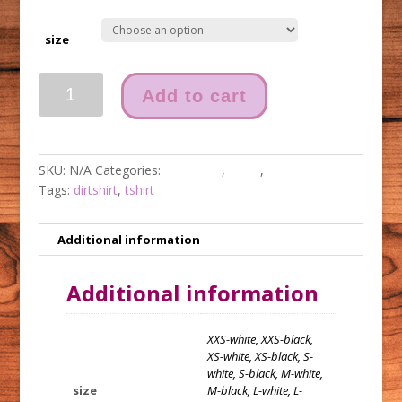
size
funkyRollf's
Add to cart
Shirt
quantity
SKU:
N/A
Categories:
Gutschein
,
shirts
,
Unkategorisiert
Tags:
dirtshirt
,
tshirt
Additional information
Additional information
XXS-white, XXS-black,
XS-white, XS-black, S-
white, S-black, M-white,
size
M-black, L-white, L-