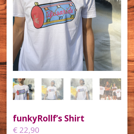
funkyRollf’s Shirt
€
22,90