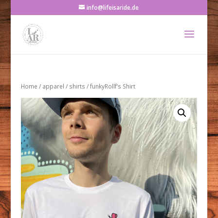
info@lifeisaride.de
Home
/
apparel
/
shirts
/ funkyRollf’s Shirt