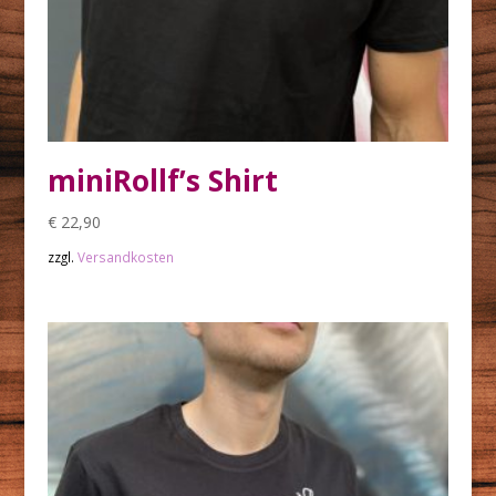
miniRollf’s Shirt
€
22,90
zzgl.
Versandkosten