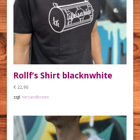
Rollf’s Shirt blacknwhite
€
22,90
zzgl.
Versandkosten