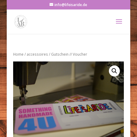
info@lifeisaride.de
Home
/
accessoires
/ Gutschein // Voucher