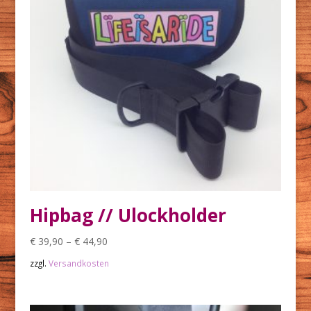
Hipbag // Ulockholder
€
39,90
–
€
44,90
zzgl.
Versandkosten