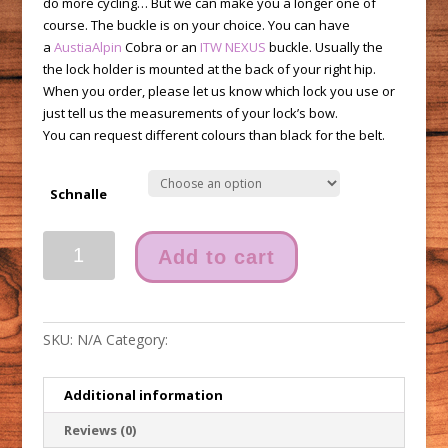
do more cycling… But we can make you a longer one of
course. The buckle is on your choice. You can have
a
AustiaAlpin
Cobra or an
ITW NEXUS
buckle. Usually the
the lock holder is mounted at the back of your right hip.
When you order, please let us know which lock you use or
just tell us the measurements of your lock’s bow.
You can request different colours than black for the belt.
Schnalle
ULock
Add to cart
Holder
quantity
SKU:
N/A
Category:
accessoires
Additional information
Reviews (0)