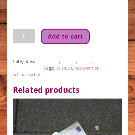
Leopard
Add to cart
Schlauchschal
quantity
Categories:
accessoires
,
apparel
,
cycling
,
Schlauchschals
Tags:
Halstuch
,
neckwarmer
,
schlauchschal
Related products