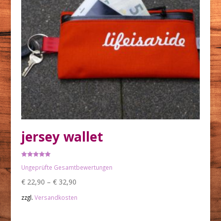
jersey wallet
Rated
Ungeprüfte Gesamtbewertungen
5.00
out of 5
€
22,90
–
€
32,90
zzgl.
Versandkosten