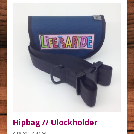
Hipbag // Ulockholder
€
39,90
–
€
44,90