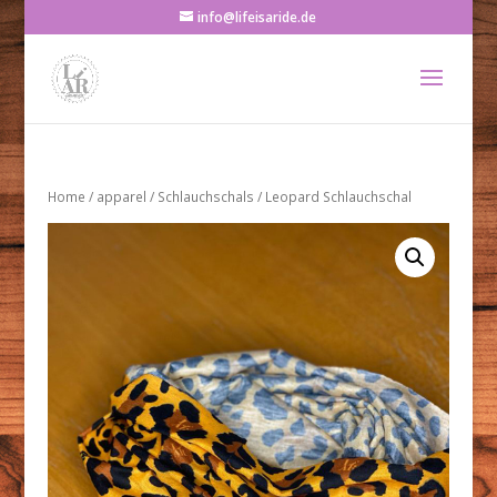
info@lifeisaride.de
Home
/
apparel
/
Schlauchschals
/ Leopard Schlauchschal