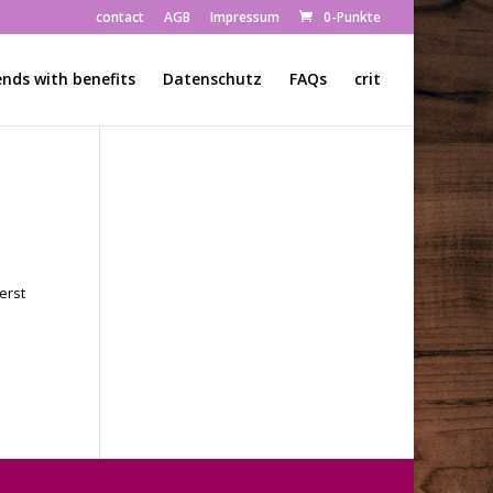
contact
AGB
Impressum
0-Punkte
ends with benefits
Datenschutz
FAQs
crit
erst