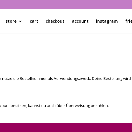
store
cart
checkout
account
instagram
fri
e nutze die Bestellnummer als Verwendungszweck. Deine Bestellung wird 
Account besitzen, kannst du auch über Überweisung bezahlen.