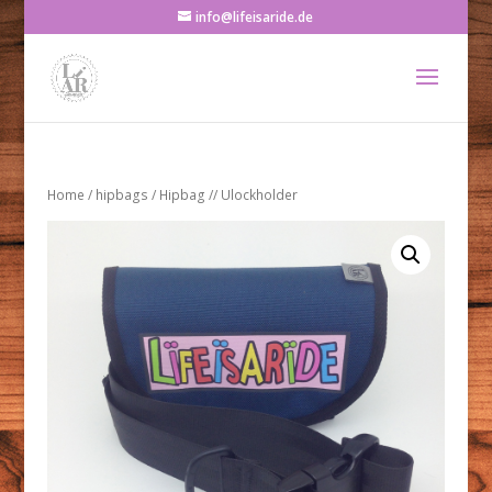
info@lifeisaride.de
Home
/
hipbags
/ Hipbag // Ulockholder