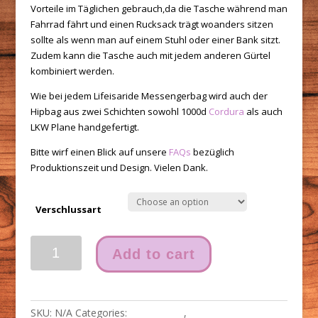
Vorteile im Täglichen gebrauch,da die Tasche während man
Fahrrad fährt und einen Rucksack trägt woanders sitzen
sollte als wenn man auf einem Stuhl oder einer Bank sitzt.
Zudem kann die Tasche auch mit jedem anderen Gürtel
kombiniert werden.
Wie bei jedem Lifeisaride Messengerbag wird auch der
Hipbag aus zwei Schichten sowohl 1000d
Cordura
als auch
LKW Plane handgefertigt.
Bitte wirf einen Blick auf unsere
FAQs
bezüglich
Produktionszeit und Design. Vielen Dank.
Verschlussart
Hipbag
Add to cart
//
Ulockholder
quantity
SKU:
N/A
Categories:
accessoires
,
hipbags