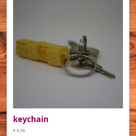
keychain
€
6,90