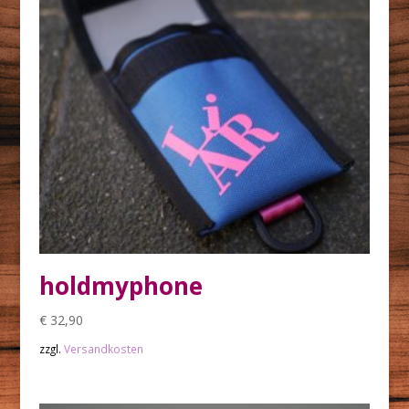
holdmyphone
€
32,90
zzgl.
Versandkosten