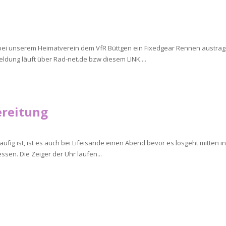
bei unserem Heimatverein dem VfR Büttgen ein Fixedgear Rennen austrage
eldung läuft über Rad-net.de bzw diesem LINK....
ereitung
ufig ist, ist es auch bei Lifeisaride einen Abend bevor es losgeht mitten 
sen. Die Zeiger der Uhr laufen...