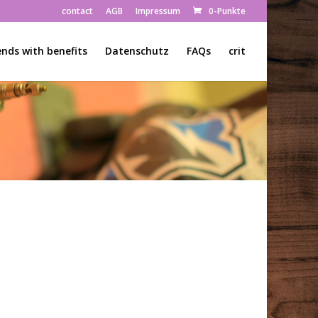
contact
AGB
Impressum
0-Punkte
ends with benefits
Datenschutz
FAQs
crit