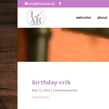
info@lifeisaride.de
welcome
about
birthday-crib
Mai 12, 2022
| 0 Kommentieren
mehr lesen