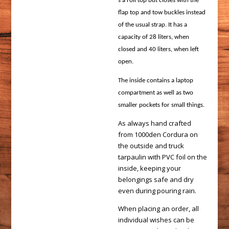
s a roll top but closes with the
flap top and tow buckles instead
of the usual strap. It has a
capacity of 28 liters, when
closed and 40 liters, when left
open.
The inside contains a laptop
compartment as well as two
smaller pockets for small things.
As always hand crafted
from 1000den Cordura on
the outside and truck
tarpaulin with PVC foil on the
inside, keeping your
belongings safe and dry
even during pouring rain.
When placing an order, all
individual wishes can be