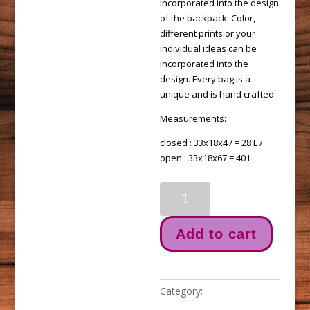
incorporated into the design
of the backpack. Color,
different prints or your
individual ideas can be
incorporated into the
design. Every bag is a
unique and is hand crafted.
Measurements:
closed : 33x18x47 = 28 L /
open : 33x18x67 = 40 L
The
Schulranzen
quantity
Add to cart
Category:
backpacks