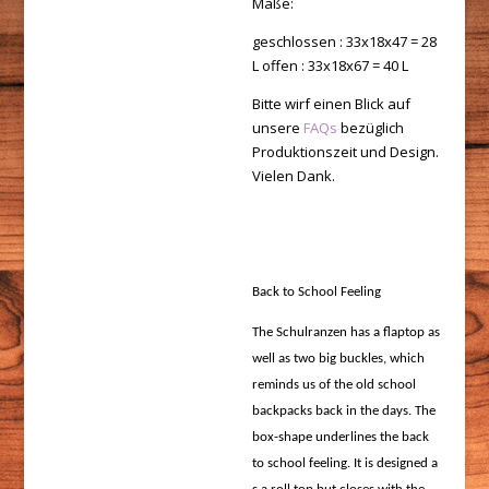
Maße:
geschlossen : 33x18x47 = 28
L offen : 33x18x67 = 40 L
Bitte wirf einen Blick auf
unsere
FAQs
bezüglich
Produktionszeit und Design.
Vielen Dank.
Back to School Feeling
The Schulranzen has a flaptop as
well as two big buckles, which
reminds us of the old school
backpacks back in the days. The
box-shape underlines the back
to school feeling. It is designed a