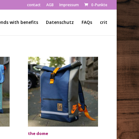
contact
AGB
Impressum
0-Punkte
ends with benefits
Datenschutz
FAQs
crit
the dome