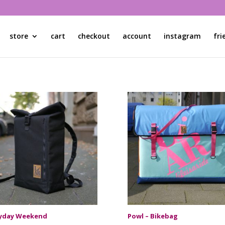
store
cart
checkout
account
instagram
fri
ryday Weekend
Powl – Bikebag