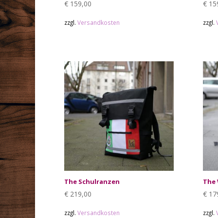
€
159,00
€
15
zzgl.
Versandkosten
zzgl.
The Schulranzen
The 
€
219,00
€
17
zzgl.
Versandkosten
zzgl.